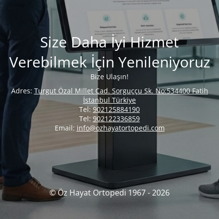
Size Daha İyi Hizmet
Verebilmek İçin Yenileniyoruz
Bize Ulaşın!
Adres:
Turgut Özal Millet Cad. Sorguççu Sk. No:534400 Fatih
İstanbul Türkiye
Tel:
902125884190
Tel:
902122336859
Email:
info@ozhayatortopedi.com
© Öz Hayat Ortopedi 1967 - 2026