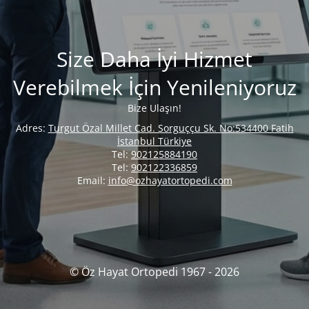
Size Daha İyi Hizmet
Verebilmek İçin Yenileniyoruz
Bize Ulaşın!
Adres:
Turgut Özal Millet Cad. Sorguççu Sk. No:534400 Fatih
İstanbul Türkiye
Tel:
902125884190
Tel:
902122336859
Email:
info@ozhayatortopedi.com
© Öz Hayat Ortopedi 1967 - 2026