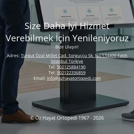
Size Daha İyi Hizmet
Verebilmek İçin Yenileniyoruz
Bize Ulaşın!
Adres:
Turgut Özal Millet Cad. Sorguççu Sk. No:534400 Fatih
İstanbul Türkiye
Tel:
902125884190
Tel:
902122336859
Email:
info@ozhayatortopedi.com
© Öz Hayat Ortopedi 1967 - 2026