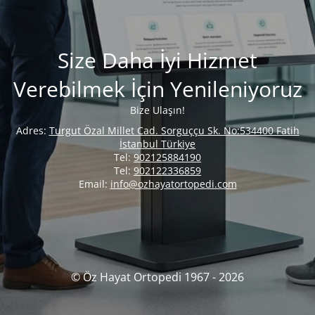
Size Daha İyi Hizmet
Verebilmek İçin Yenileniyoruz
Bize Ulaşın!
Adres:
Turgut Özal Millet Cad. Sorguççu Sk. No:534400 Fatih
İstanbul Türkiye
Tel:
902125884190
Tel:
902122336859
Email:
info@ozhayatortopedi.com
© Öz Hayat Ortopedi 1967 - 2026