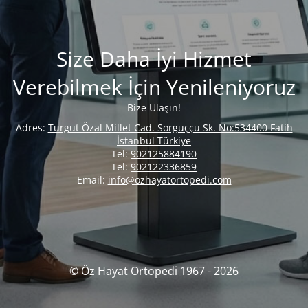
Size Daha İyi Hizmet
Verebilmek İçin Yenileniyoruz
Bize Ulaşın!
Adres:
Turgut Özal Millet Cad. Sorguççu Sk. No:534400 Fatih
İstanbul Türkiye
Tel:
902125884190
Tel:
902122336859
Email:
info@ozhayatortopedi.com
© Öz Hayat Ortopedi 1967 - 2026