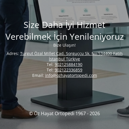
Size Daha İyi Hizmet
Verebilmek İçin Yenileniyoruz
Bize Ulaşın!
Adres:
Turgut Özal Millet Cad. Sorguççu Sk. No:534400 Fatih
İstanbul Türkiye
Tel:
902125884190
Tel:
902122336859
Email:
info@ozhayatortopedi.com
© Öz Hayat Ortopedi 1967 - 2026