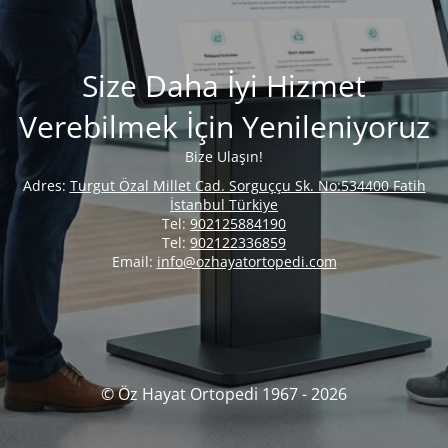
Size Daha İyi Hizmet
Verebilmek İçin Yenileniyoruz
Bize Ulaşın!
Adres:
Turgut Özal Millet Cad. Sorguççu Sk. No:534400 Fatih
İstanbul Türkiye
Tel:
902125884190
Tel:
902122336859
Email:
info@ozhayatortopedi.com
© Öz Hayat Ortopedi 1967 - 2026