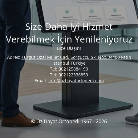
Size Daha İyi Hizmet
Verebilmek İçin Yenileniyoruz
Bize Ulaşın!
Adres:
Turgut Özal Millet Cad. Sorguççu Sk. No:534400 Fatih
İstanbul Türkiye
Tel:
902125884190
Tel:
902122336859
Email:
info@ozhayatortopedi.com
© Öz Hayat Ortopedi 1967 - 2026