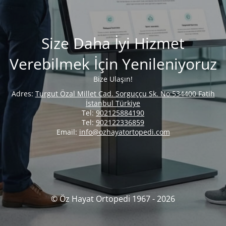
Size Daha İyi Hizmet
Verebilmek İçin Yenileniyoruz
Bize Ulaşın!
Adres:
Turgut Özal Millet Cad. Sorguççu Sk. No:534400 Fatih
İstanbul Türkiye
Tel:
902125884190
Tel:
902122336859
Email:
info@ozhayatortopedi.com
© Öz Hayat Ortopedi 1967 - 2026