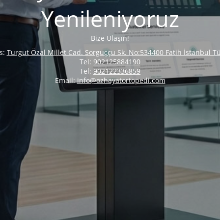
Yenileniyoruz
Bize Ulaşın!
s:
Turgut Özal Millet Cad. Sorguççu Sk. No:534400 Fatih İstanbul Tü
Tel:
902125884190
Tel:
902122336859
Email:
info@ozhayatortopedi.com