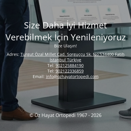
Size Daha İyi Hizmet
Verebilmek İçin Yenileniyoruz
Bize Ulaşın!
Adres:
Turgut Özal Millet Cad. Sorguççu Sk. No:534400 Fatih
İstanbul Türkiye
Tel:
902125884190
Tel:
902122336859
Email:
info@ozhayatortopedi.com
© Öz Hayat Ortopedi 1967 - 2026