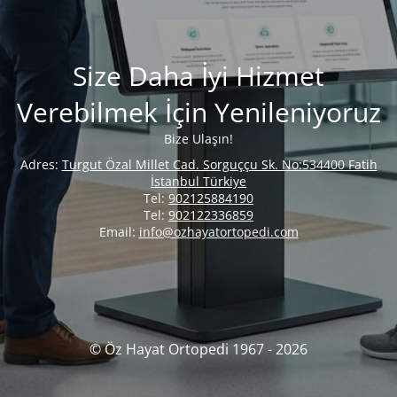
Size Daha İyi Hizmet
Verebilmek İçin Yenileniyoruz
Bize Ulaşın!
Adres:
Turgut Özal Millet Cad. Sorguççu Sk. No:534400 Fatih
İstanbul Türkiye
Tel:
902125884190
Tel:
902122336859
Email:
info@ozhayatortopedi.com
© Öz Hayat Ortopedi 1967 - 2026