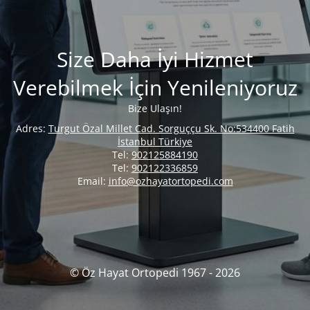
Size Daha İyi Hizmet
Verebilmek İçin Yenileniyoruz
Bize Ulaşın!
Adres:
Turgut Özal Millet Cad. Sorguççu Sk. No:534400 Fatih
İstanbul Türkiye
Tel:
902125884190
Tel:
902122336859
Email:
info@ozhayatortopedi.com
© Öz Hayat Ortopedi 1967 - 2026