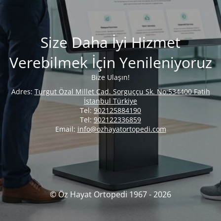
Size Daha İyi Hizmet
Verebilmek İçin Yenileniyoruz
Bize Ulaşın!
Adres:
Turgut Özal Millet Cad. Sorguççu Sk. No:534400 Fatih
İstanbul Türkiye
Tel:
902125884190
Tel:
902122336859
Email:
info@ozhayatortopedi.com
© Öz Hayat Ortopedi 1967 - 2026