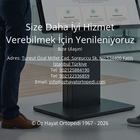
Size Daha İyi Hizmet
Verebilmek İçin Yenileniyoruz
Bize Ulaşın!
Adres:
Turgut Özal Millet Cad. Sorguççu Sk. No:534400 Fatih
İstanbul Türkiye
Tel:
902125884190
Tel:
902122336859
Email:
info@ozhayatortopedi.com
© Öz Hayat Ortopedi 1967 - 2026